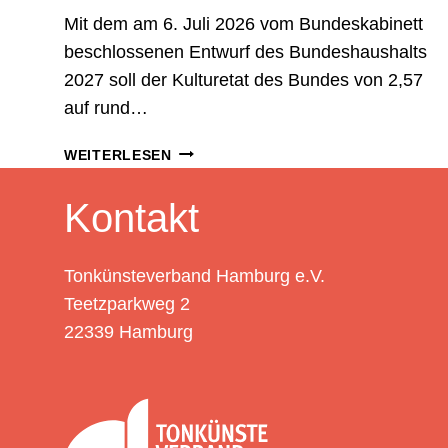
Mit dem am 6. Juli 2026 vom Bundeskabinett
beschlossenen Entwurf des Bundeshaushalts
2027 soll der Kulturetat des Bundes von 2,57
auf rund…
GEPLANTE
WEITERLESEN
KÜRZUNGEN
IM
Kontakt
BUNDESKULTURHAUSHALT
2027:
EIN
Tonkünsteverband Hamburg e.V.
SCHLAG
Teetzparkweg 2
FÜR
22339 Hamburg
DIE
HAMBURGER
MUSIKSZENE
UND
FÜR