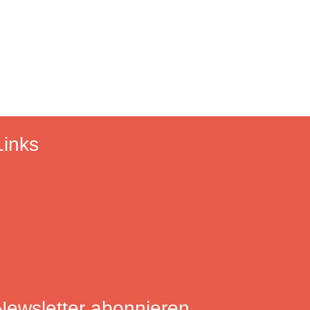
Links
TKV Dachverband
ugend musiziert
andesmusikrat Hamburg
AG Kinder und Jugendkultur
Newsletter abonnieren