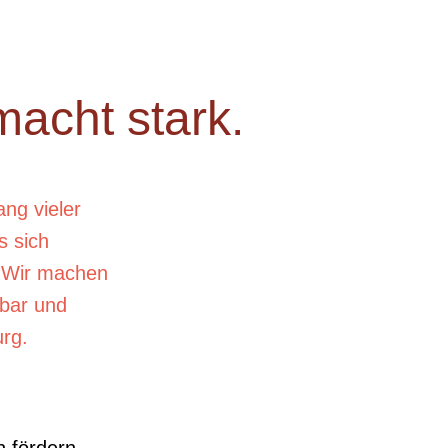
acht stark.
ng vieler
s sich
. Wir machen
rbar und
rg.
 fördern