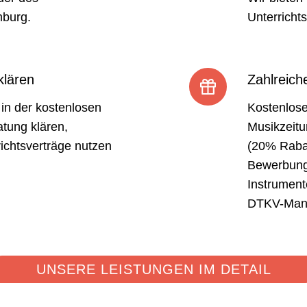
burg.
Unterricht
klären
Zahlreich
 in der kostenlosen
Kostenlos
atung klären,
Musikzeit
ichtsverträge nutzen
(20% Rabat
Bewerbung 
Instrument
DTKV-Manus
UNSERE LEISTUNGEN IM DETAIL