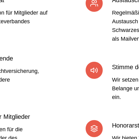
n für Mitglieder auf
Regelmäßig
teverbandes
Austausch
Schwarzes 
als Mailvert
fende
Stimme d
chtversicherung,
dere
Wir setzen 
Belange u
ein.
 Mitglieder
Honorars
n für die
der des
Wir bieten 