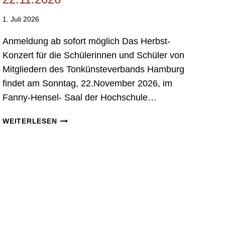
1. Juli 2026
Anmeldung ab sofort möglich Das Herbst-
Konzert für die Schülerinnen und Schüler von
Mitgliedern des Tonkünsteverbands Hamburg
findet am Sonntag, 22.November 2026, im
Fanny-Hensel- Saal der Hochschule…
S
WEITERLESEN
C
H
Ü
L
E
R
:
I
N