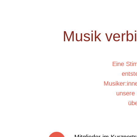
Musik verb
Eine Sti
entst
Musiker:inn
unsere 
üb
Mitglieder im Kurzportr