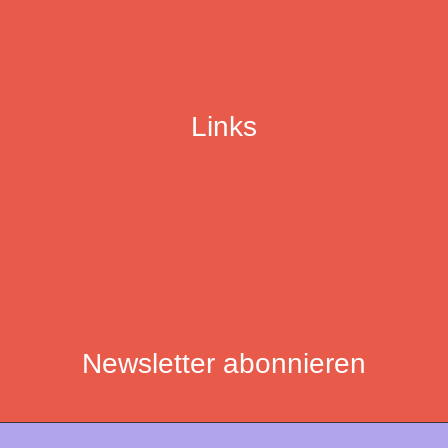
Der Verband
Mitglieder werben Mitglieder
Links
DTKV Dachverband
Jugend musiziert
Landesmusikrat Hamburg
LAG Kinder und Jugendkultur
Newsletter abonnieren