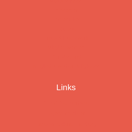
Musiker:innen
Infocenter
Förderticker
Jobbörse
Ensemblenetzwerk
Mitglied werden
Der Verband
Mitglieder werben Mitglieder
Links
DTKV Dachverband
Jugend musiziert
Landesmusikrat Hamburg