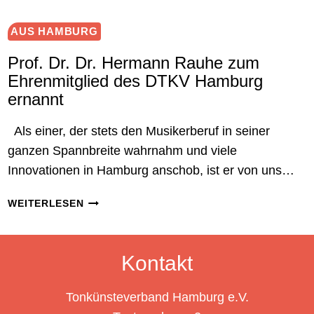
ALS
EHRENMITGLIED
AUS HAMBURG
DES
Prof. Dr. Dr. Hermann Rauhe zum
HAMBURGER
Ehrenmitglied des DTKV Hamburg
TONKÜNSTLERVERBANDS
GEEHRT
ernannt
Als einer, der stets den Musikerberuf in seiner
ganzen Spannbreite wahrnahm und viele
Innovationen in Hamburg anschob, ist er von uns…
PROF.
WEITERLESEN
DR.
DR.
HERMANN
Kontakt
RAUHE
ZUM
Tonkünsteverband Hamburg e.V.
EHRENMITGLIED
DES