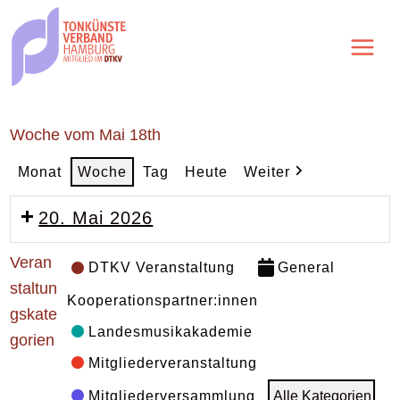
Zum
Inhalt
springen
Woche vom Mai 18th
Monat
Woche
Tag
Heute
Weiter
20. Mai 2026
19:00:
Veran
DTKV Veranstaltung
General
BERATUNGSOFFENSIVE
staltun
Kooperationspartner:innen
des
gskate
DTKV
Landesmusikakademie
gorien
Bayern:
Mitgliederveranstaltung
Networking
Mitgliederversammlung
Alle Kategorien