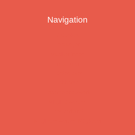
Navigation
Aktuelles
Leistungen
Musiker:innen
Infocenter
Förderticker
Jobbörse
Ensemblenetzwerk
Mitglied werden
Der Verband
Mitglieder werben Mitglieder