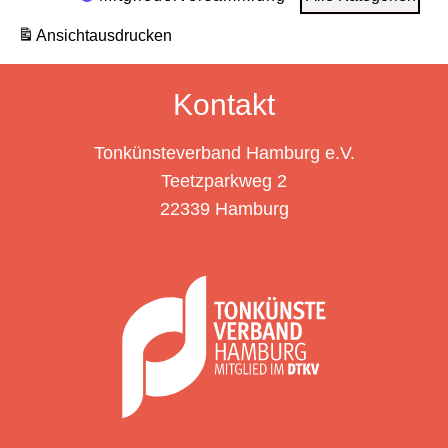
–
Ansicht
ausdrucken
Die
ersten
Kontakt
Schritte
zum
Tonkünsteverband Hamburg e.V.
eigenen
Teetzparkweg 2
Netzwerk
22339 Hamburg
mit
Julia-
Sophie
Kober
(Zoom)